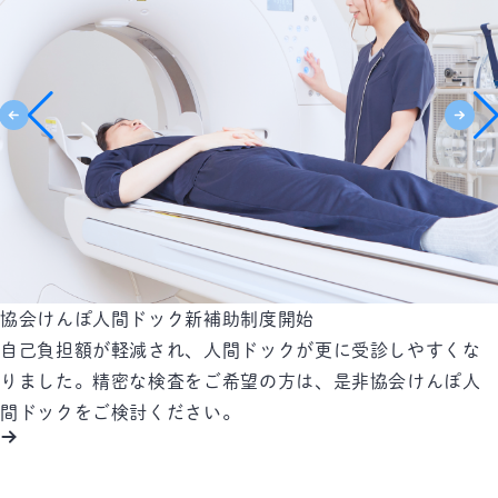
公認心理師、臨床心理士によるカウンセリング
産業保健のご案内
協会けんぽ人間ドック新補助制度開始
2026年4月より、HPからのWEB予約システムがリニューア
2024年5月より、人間ドックのオプション検査として、認知
ちょっとした心の不調から「うつ病」「パニック障害」ま
労働衛生機関として皆様をサポートする質の高い「産業保
自己負担額が軽減され、人間ドックが更に受診しやすくな
ルいたしました。
機能検査 2種類を導入しました。
で、専門カウンセラーがあなたとともに考え、問題解決を
健サービス」をご提供させていただきます。
りました。精密な検査をご希望の方は、是非協会けんぽ人
人間ドックの予約日確定や日程変更を、従来の電話対応か
認知症は病気の早期段階（MCI：軽度認知障害)で診断し、
お手伝いします。ひとりで悩まずに、カウンセリングをご
間ドックをご検討ください。
らWEB予約システムで完結できるようになりました。利用
進行を予防する時代になりました。物忘れが気になる方は
利用ください。
者様は24時間いつでもご都合の良いお時間に手続きいただ
もちろん、将来に備えるためにもおすすめの検査です。
けます。