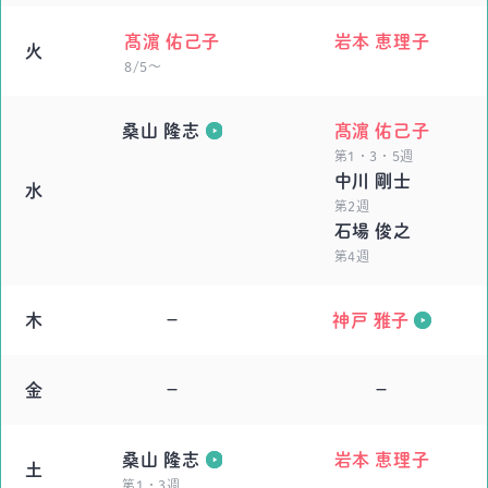
髙濵 佑己子
岩本 恵理子
火
8/5～
桑山 隆志
髙濵 佑己子
第1・3・5週
中川 剛士
水
第2週
石場 俊之
第4週
木
－
神戸 雅子
金
－
－
桑山 隆志
岩本 恵理子
土
第1・3週