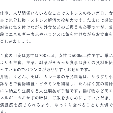
仕事、人間関係いろいろなことでストレスの多い毎日、食
事は気分転換・ストレス解消の役割大です。たまには感染
対策に気を付けながら外食などのご褒美も必要ですが、普
段はエネルギー表示やバランスに気を付けながらお食事を
楽しみましょう。
１食の目安は男性は700kcal、女性は600kcal位です。単品
よりも主食、主菜、副菜がそろった食事は多くの食材を使
っているのでバランスが取りやすくお勧めです。
丼物、うどん、そば、カレー等の単品料理は、サラダや小
鉢などで食物繊維・ビタミンを補給し、たんぱく質の補給
には納豆や豆腐など大豆製品が手軽です。揚げ物など高エ
ネルギーのおかずの時は、ご飯を少なめにしていただき、
満腹感を感じられるよう、ゆっくり食べることも大切で
す。