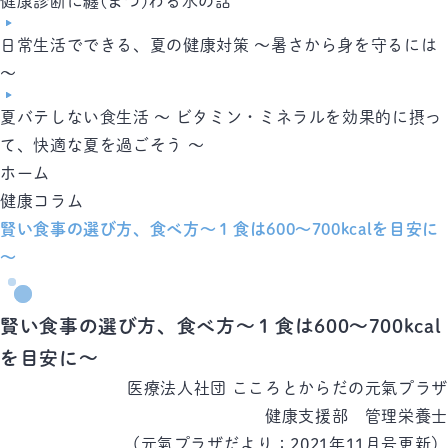
健康診断に纏(まつ)わる水の話
日常生活でできる、夏の健康対策 ～暑さから身を守るには
～
夏バテしない食生活 ～ ビタミン・ミネラルを効果的に摂っ
て、快適な夏を過ごそう ～
ホーム
健康コラム
賢い食事の選び方、食べ方～１食は600～700kcalを目安に
～
賢い食事の選び方、食べ方～１食は600～700kcal
を目安に～
医療法人社団 こころとからだの元氣プラザ
健康支援部　管理栄養士
（元氣プラザだより：2021年11月号更新）