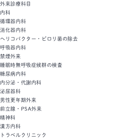
外来診療科目
内科
循環器内科
消化器内科
ヘリコバクター・ピロリ菌の除去
呼吸器内科
禁煙外来
睡眠時無呼吸症候群の検査
糖尿病内科
内分泌・代謝内科
泌尿器科
男性更年期外来
前立腺・PSA外来
精神科
漢方内科
トラベルクリニック