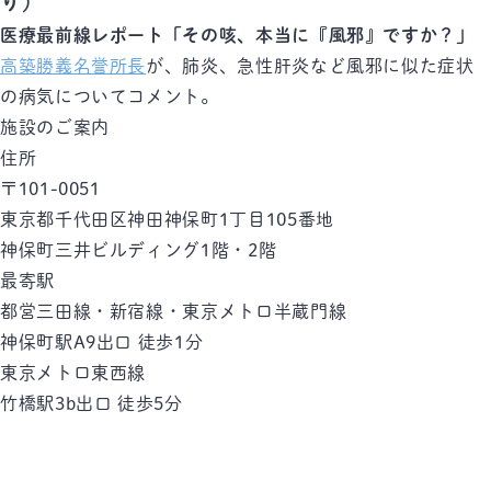
り）
医療最前線レポート「その咳、本当に『風邪』ですか？」
高築勝義名誉所長
が、肺炎、急性肝炎など風邪に似た症状
の病気についてコメント。
施設のご案内
住所
〒101-0051
東京都千代田区神田神保町1丁目105番地
神保町三井ビルディング1階・2階
最寄駅
都営三田線・新宿線・東京メトロ半蔵門線
神保町駅
A9出口 徒歩1分
東京メトロ東西線
竹橋駅
3b出口 徒歩5分